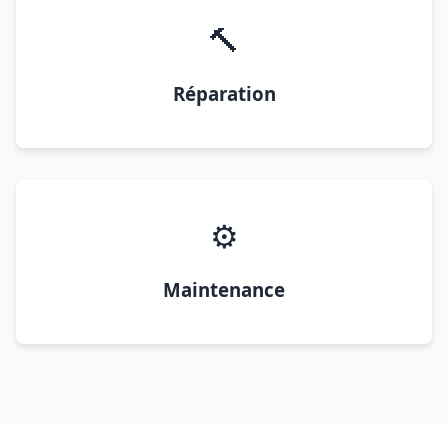
🔨
Réparation
⚙️
Maintenance