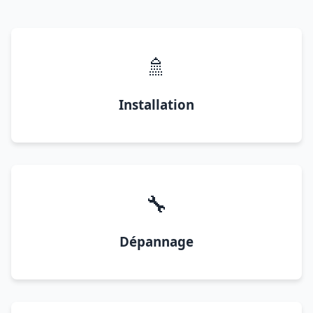
🚿
Installation
🔧
Dépannage