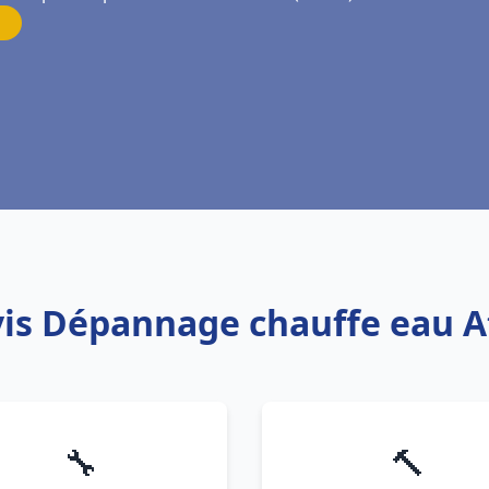
vis Dépannage chauffe eau 
🔧
🔨