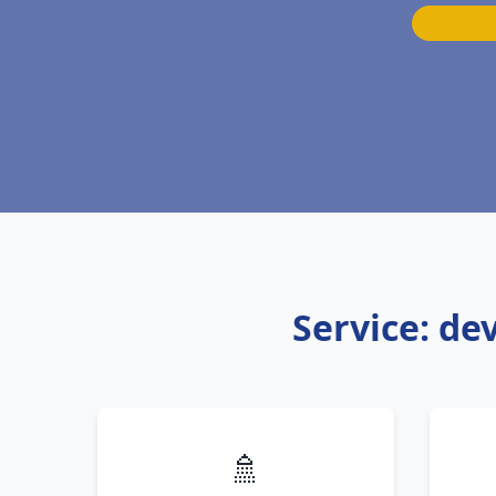
Service: de
🚿