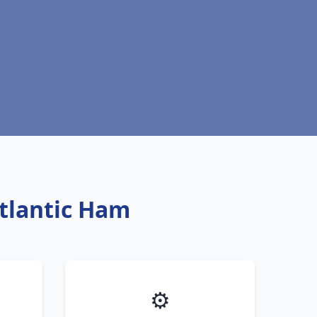
Atlantic Ham
⚙️