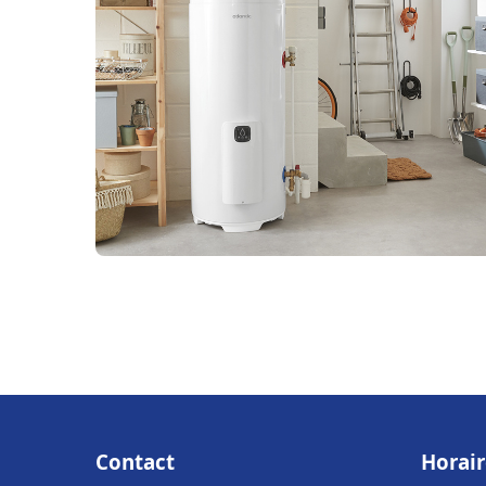
Contact
Horair