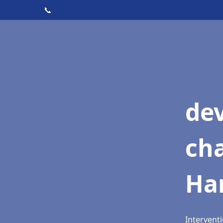
📞
de
cha
Ha
Intervent