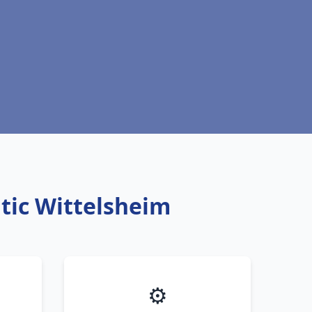
tic Wittelsheim
⚙️