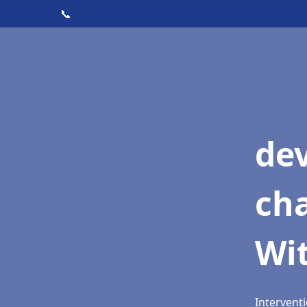
📞
de
cha
Wi
Interventi