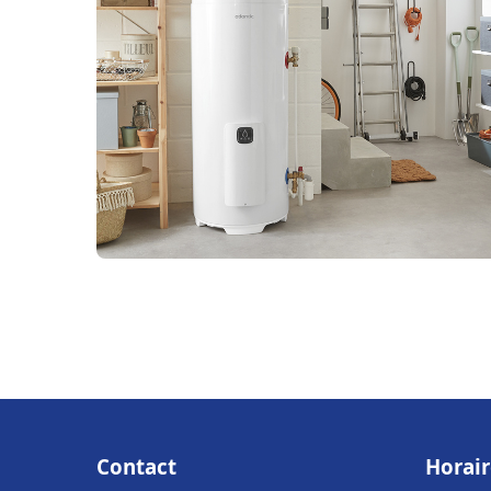
Contact
Horair