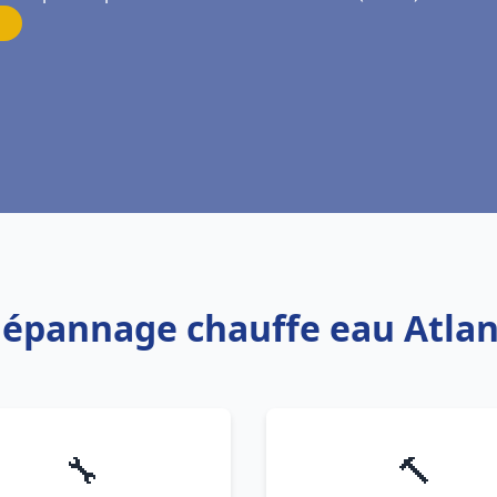
 Dépannage chauffe eau Atlan
🔧
🔨