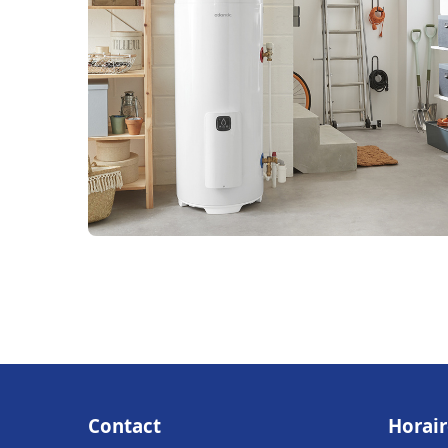
Contact
Horair