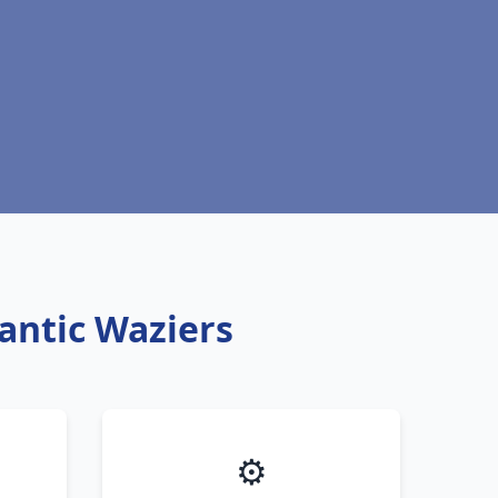
antic Waziers
⚙️