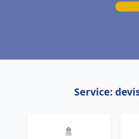
Service: dev
🚿