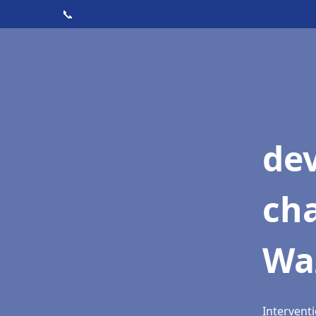
📞
de
cha
Wa
Interventi