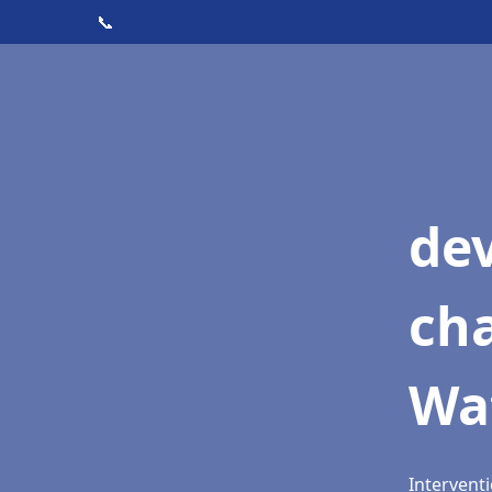
📞
de
cha
Wa
Interventi