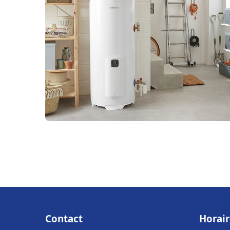
Contact
Horair