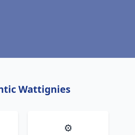
ntic Wattignies
⚙️