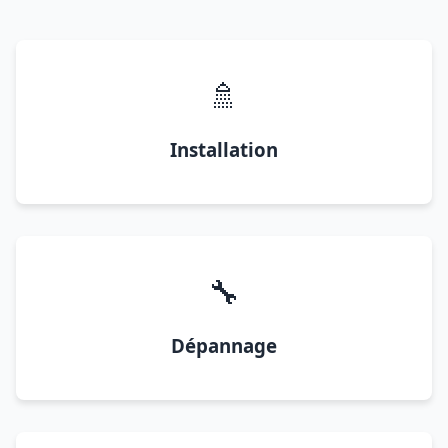
🚿
Installation
🔧
Dépannage