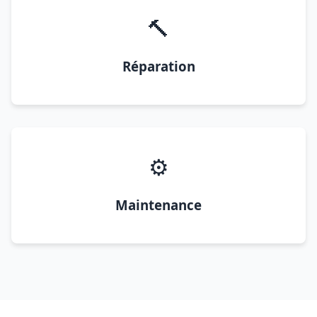
🔨
Réparation
⚙️
Maintenance