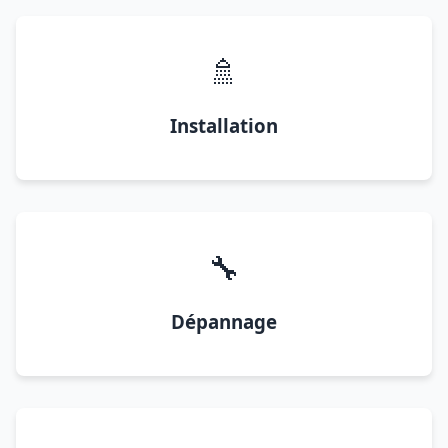
🚿
Installation
🔧
Dépannage