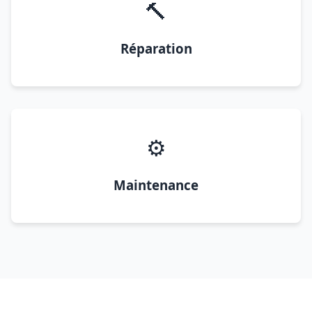
🔨
Réparation
⚙️
Maintenance