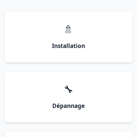
🚿
Installation
🔧
Dépannage