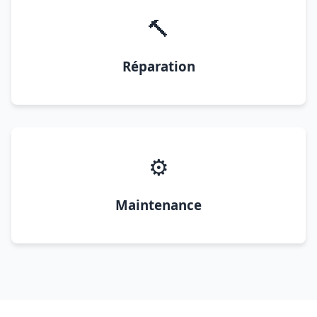
🔨
Réparation
⚙️
Maintenance