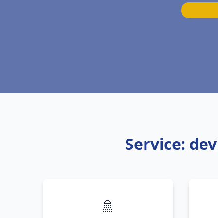
Service: de
🚿