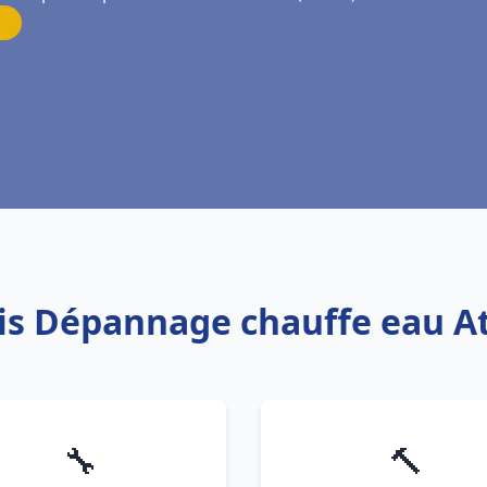
vis Dépannage chauffe eau Atl
🔧
🔨