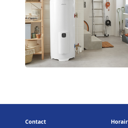
Contact
Horair