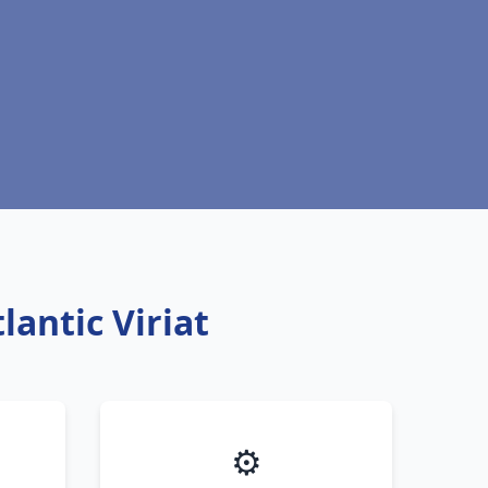
antic Viriat
⚙️