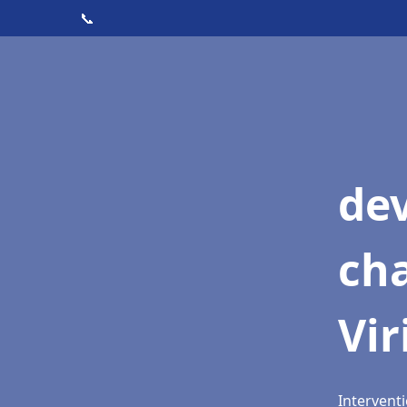
📞
de
cha
Vir
Interventi