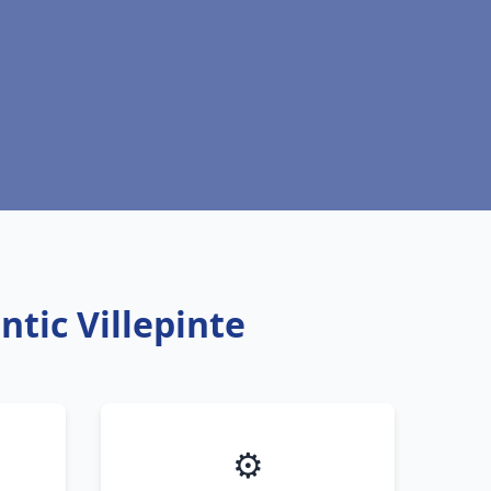
tic Villepinte
⚙️