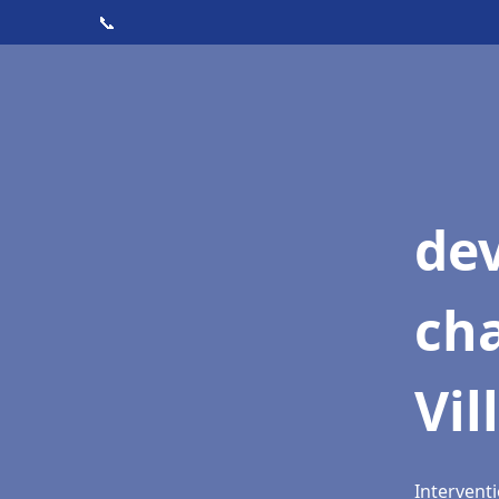
📞
de
cha
Vil
Interventi