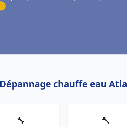
 Dépannage chauffe eau Atlan
🔧
🔨