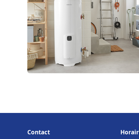
Contact
Horair