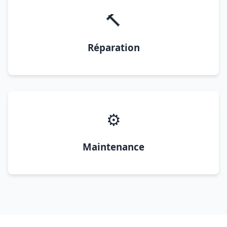
🔨
Réparation
⚙️
Maintenance