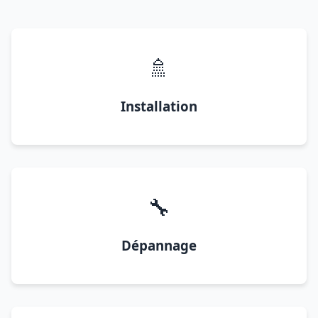
🚿
Installation
🔧
Dépannage