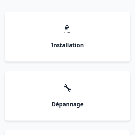
🚿
Installation
🔧
Dépannage