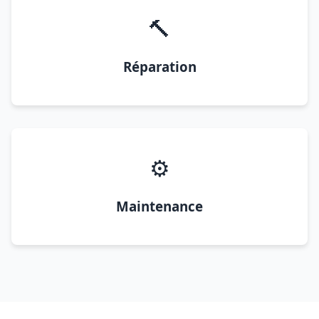
🔨
Réparation
⚙️
Maintenance