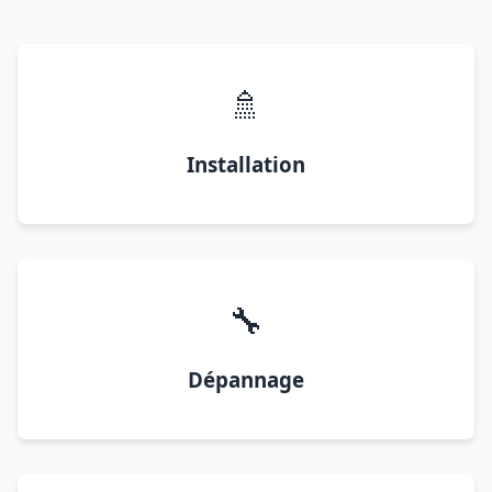
🚿
Installation
🔧
Dépannage