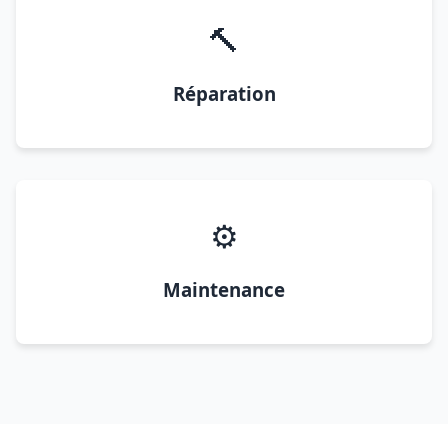
🔨
Réparation
⚙️
Maintenance