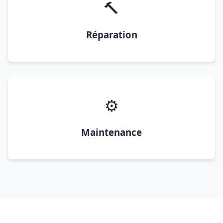
🔨
Réparation
⚙️
Maintenance