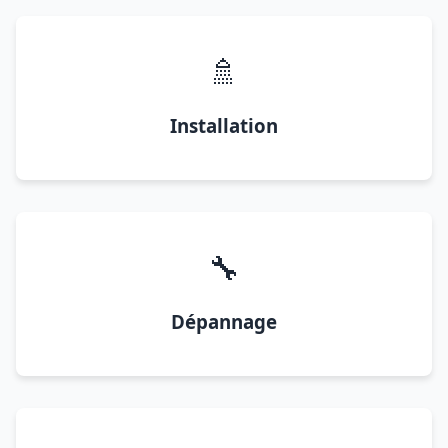
🚿
Installation
🔧
Dépannage