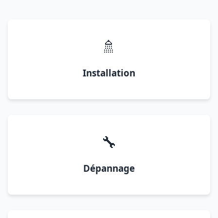
🚿
Installation
🔧
Dépannage