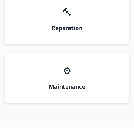
🔨
Réparation
⚙️
Maintenance