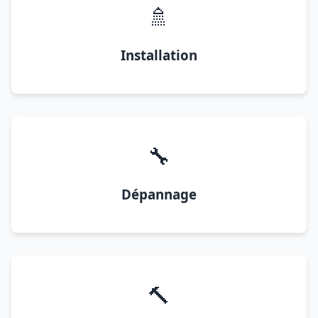
🚿
Installation
🔧
Dépannage
🔨