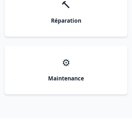
🔨
Réparation
⚙️
Maintenance