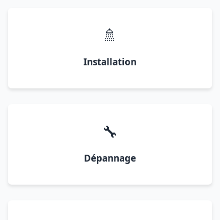
🚿
Installation
🔧
Dépannage