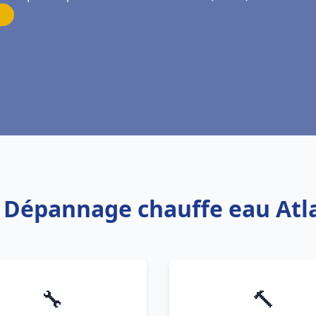
s Dépannage chauffe eau Atla
🔧
🔨