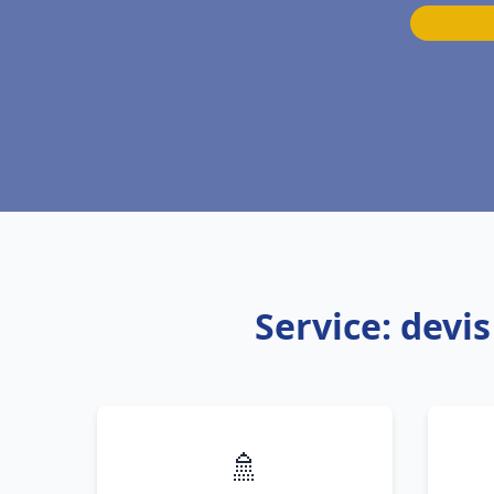
Service: devi
🚿