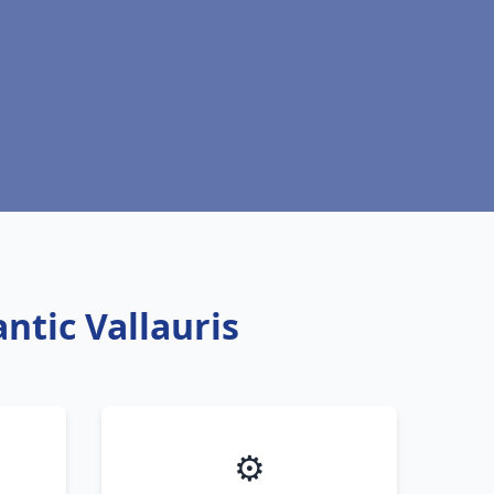
ntic Vallauris
⚙️