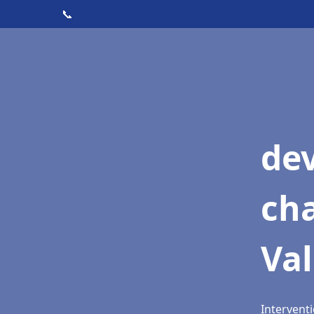
📞
de
cha
Val
Interventi