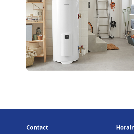
Contact
Horair