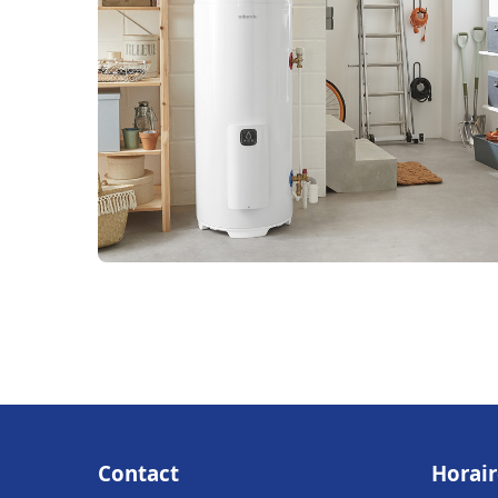
Contact
Horair