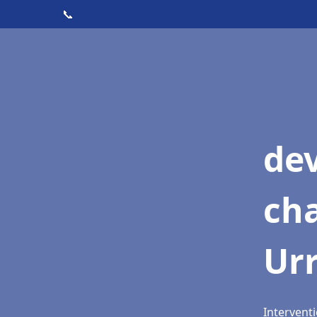
📞
de
cha
Ur
Intervent