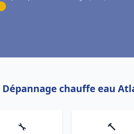
is Dépannage chauffe eau Atl
🔧
🔨