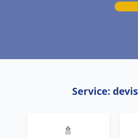
Service: dev
🚿