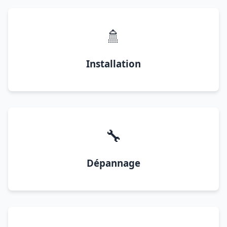
🚿
Installation
🔧
Dépannage