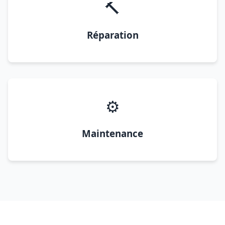
🔨
Réparation
⚙️
Maintenance