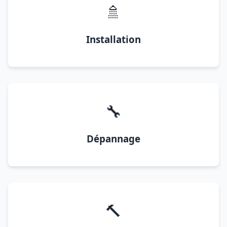
🚿
Installation
🔧
Dépannage
🔨