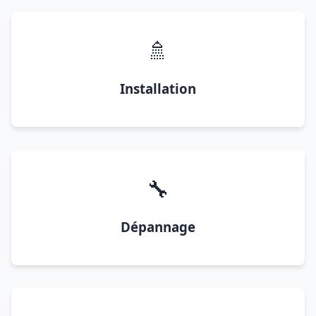
🚿
Installation
🔧
Dépannage