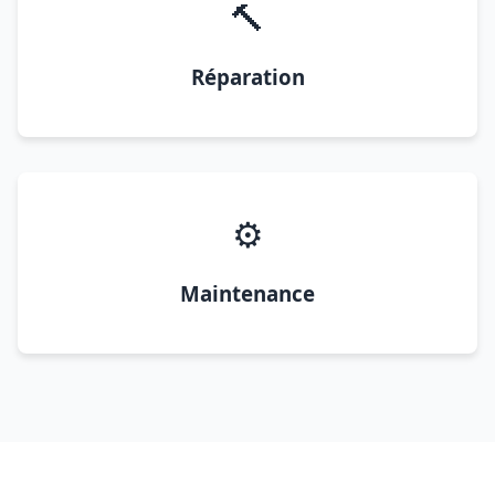
🔨
Réparation
⚙️
Maintenance