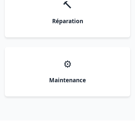
🔨
Réparation
⚙️
Maintenance