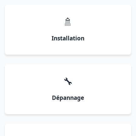
🚿
Installation
🔧
Dépannage