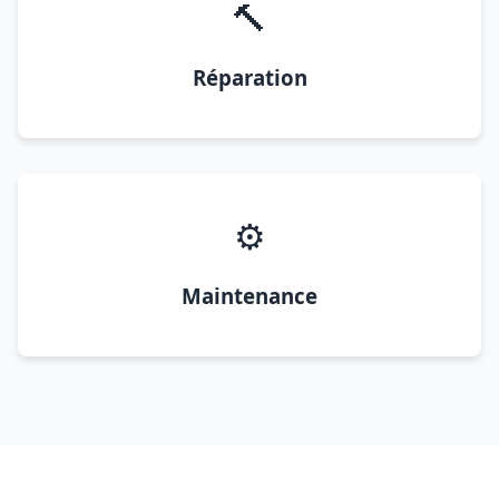
🔨
Réparation
⚙️
Maintenance