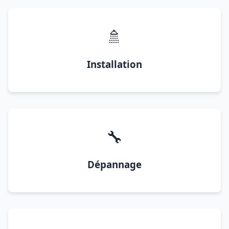
🚿
Installation
🔧
Dépannage