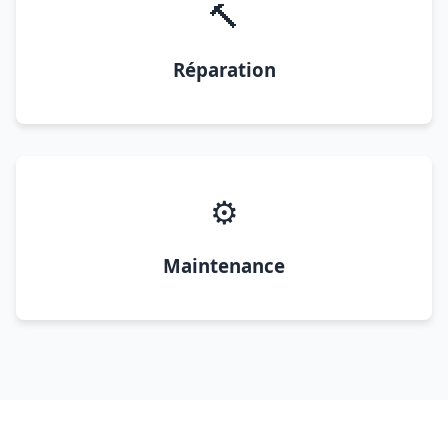
🔨
Réparation
⚙️
Maintenance