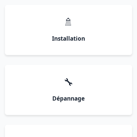
🚿
Installation
🔧
Dépannage