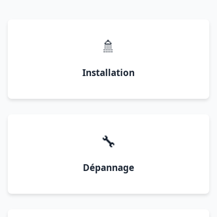
🚿
Installation
🔧
Dépannage