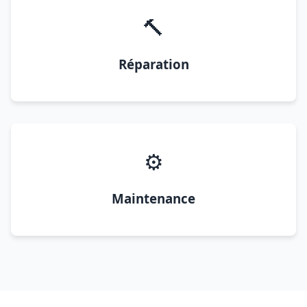
🔨
Réparation
⚙️
Maintenance