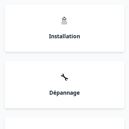
🚿
Installation
🔧
Dépannage