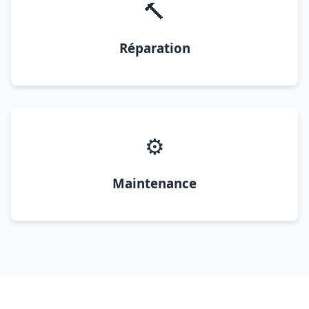
🔨
Réparation
⚙️
Maintenance