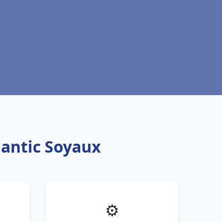
lantic Soyaux
⚙️