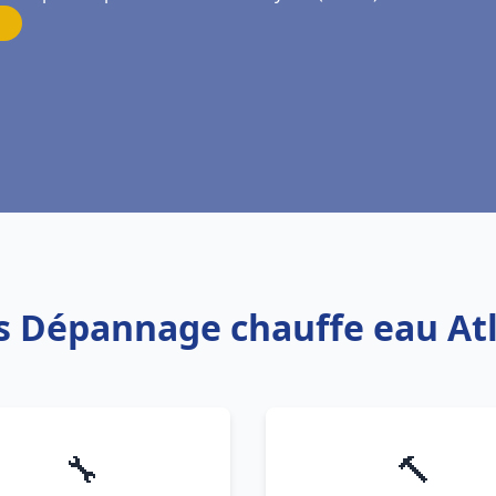
is Dépannage chauffe eau At
🔧
🔨