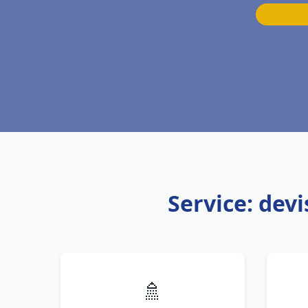
Service: dev
🚿