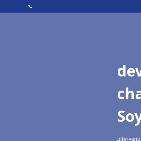
📞
de
cha
So
Interventi