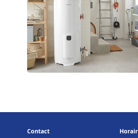
Contact
Horair