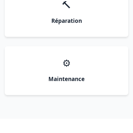
🔨
Réparation
⚙️
Maintenance