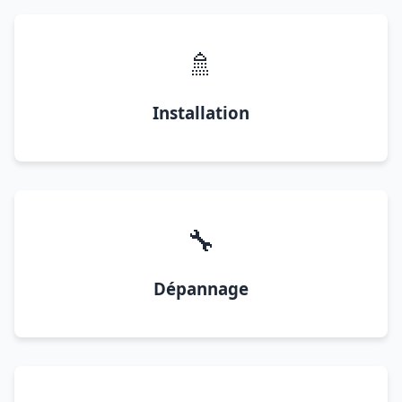
🚿
Installation
🔧
Dépannage