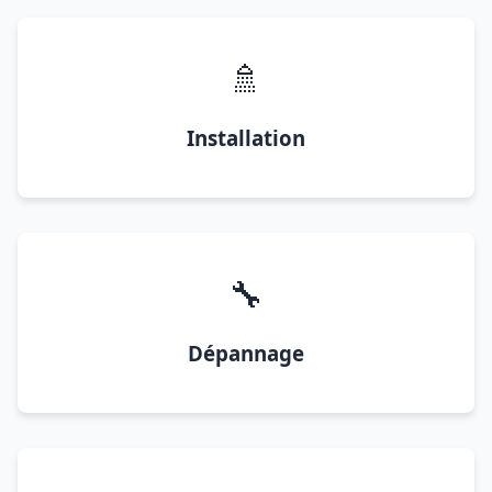
🚿
Installation
🔧
Dépannage