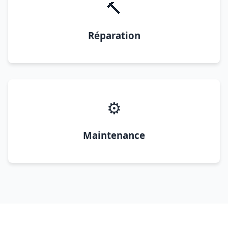
🔨
Réparation
⚙️
Maintenance