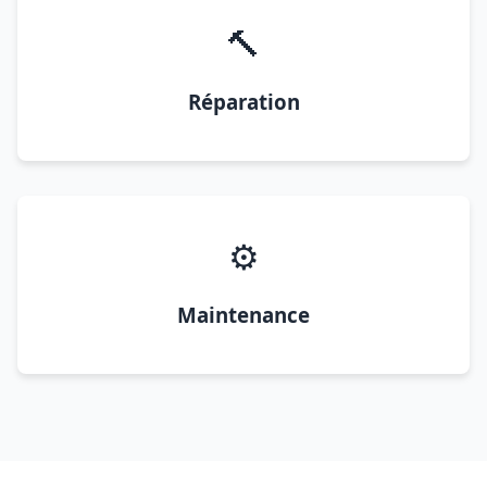
🔨
Réparation
⚙️
Maintenance