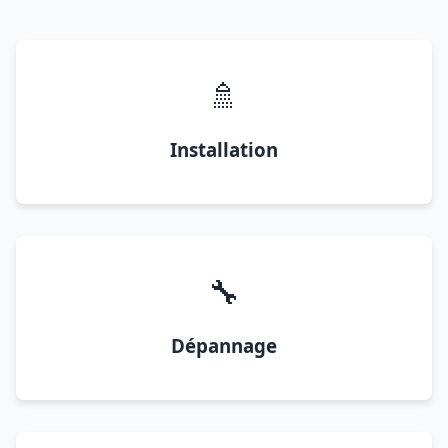
🚿
Installation
🔧
Dépannage