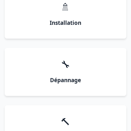
🚿
Installation
🔧
Dépannage
🔨