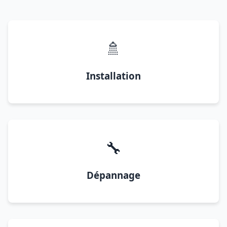
🚿
Installation
🔧
Dépannage