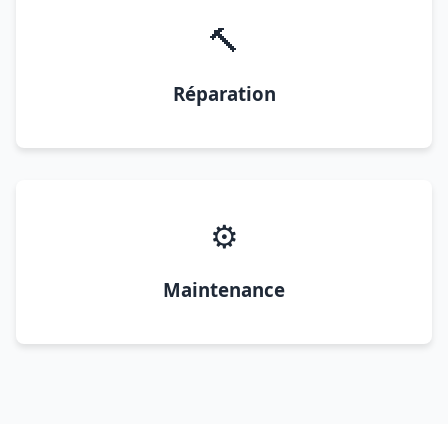
🔨
Réparation
⚙️
Maintenance