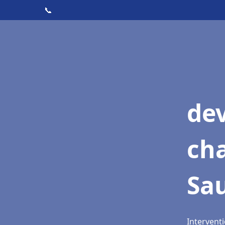
📞
de
cha
Sa
Intervent