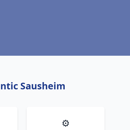
antic Sausheim
⚙️