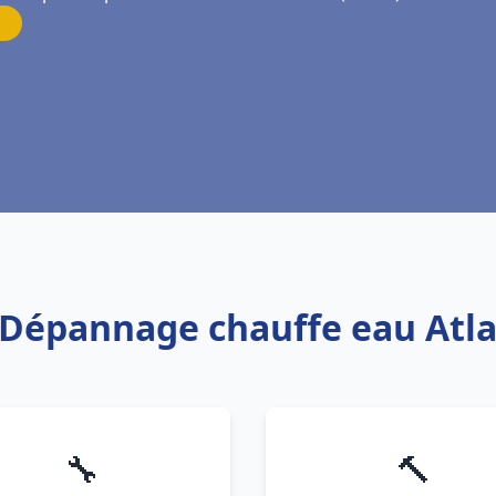
s Dépannage chauffe eau Atl
🔧
🔨