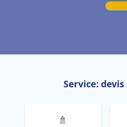
Service: devi
🚿