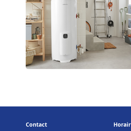
Contact
Horair