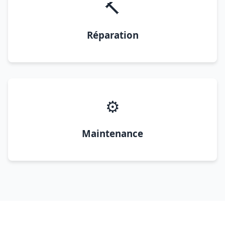
🔨
Réparation
⚙️
Maintenance