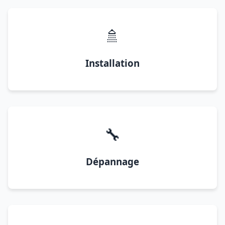
🚿
Installation
🔧
Dépannage