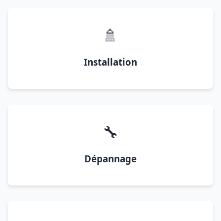
🚿
Installation
🔧
Dépannage