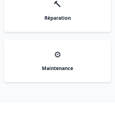
🔨
Réparation
⚙️
Maintenance