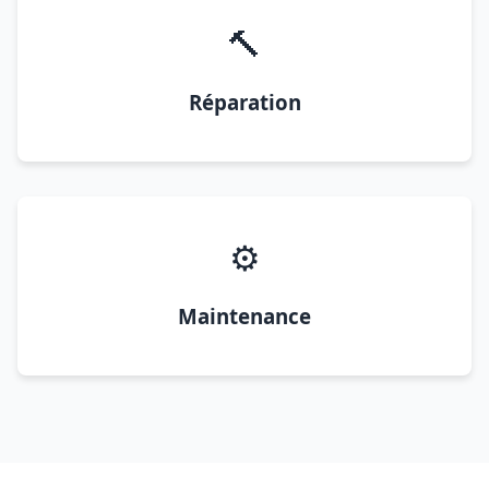
🔨
Réparation
⚙️
Maintenance