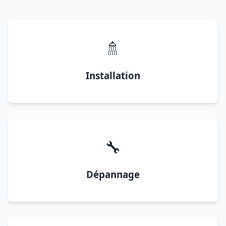
🚿
Installation
🔧
Dépannage