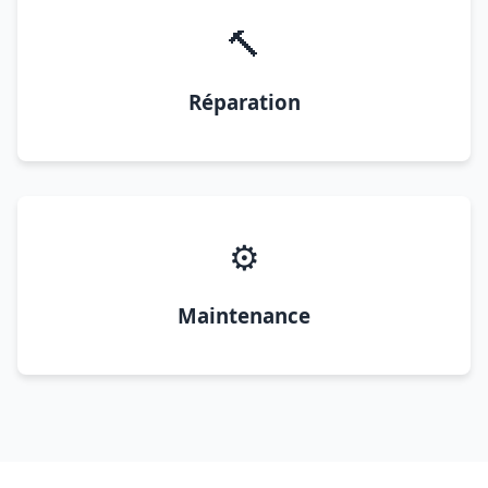
🔨
Réparation
⚙️
Maintenance