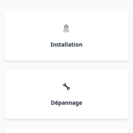
🚿
Installation
🔧
Dépannage