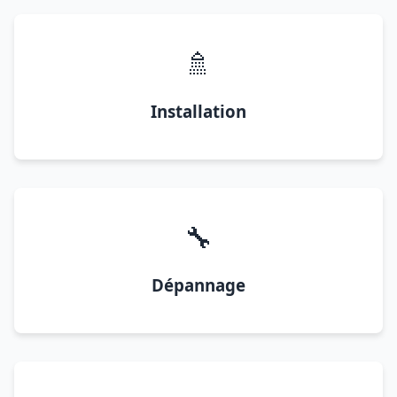
🚿
Installation
🔧
Dépannage