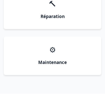
🔨
Réparation
⚙️
Maintenance