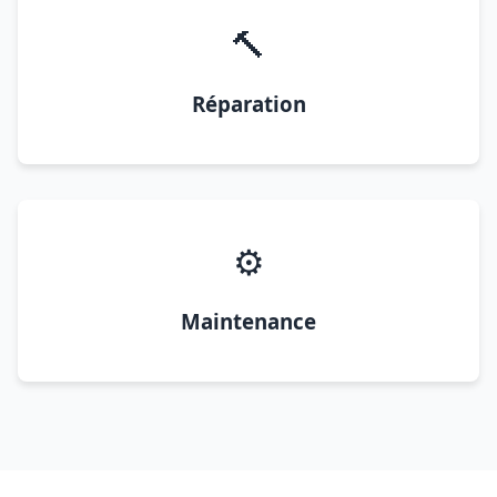
🔨
Réparation
⚙️
Maintenance