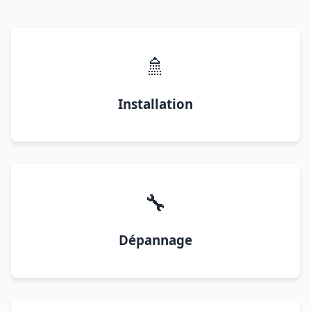
🚿
Installation
🔧
Dépannage