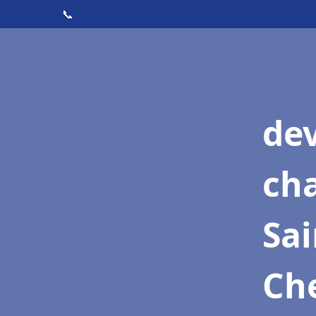
📞
de
cha
Sai
Ch