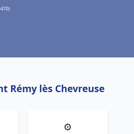
8470)
int Rémy lès Chevreuse
⚙️