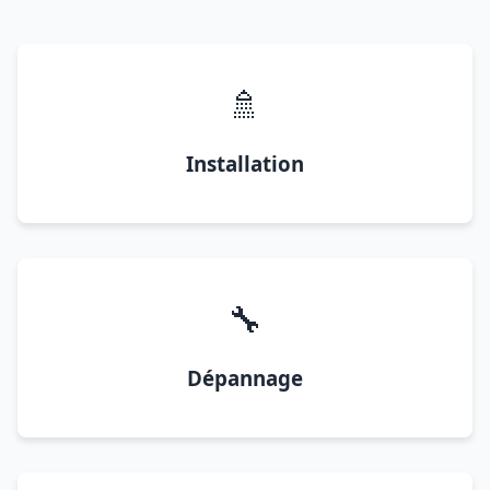
🚿
Installation
🔧
Dépannage