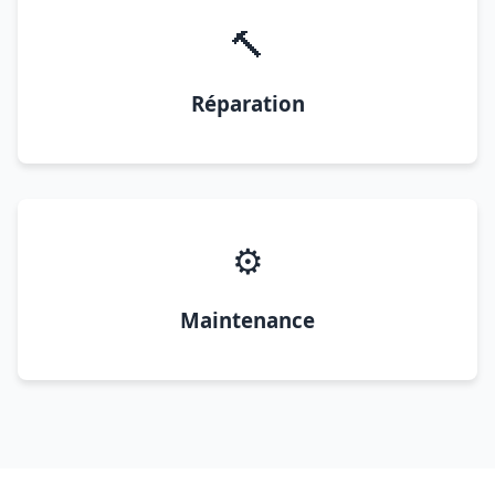
🔨
Réparation
⚙️
Maintenance