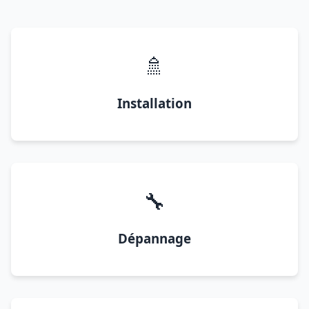
🚿
Installation
🔧
Dépannage