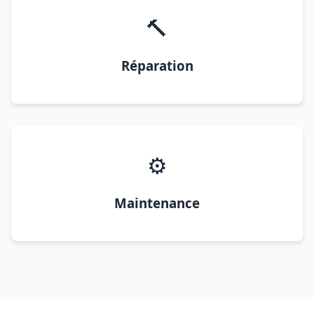
🔨
Réparation
⚙️
Maintenance