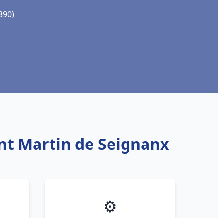
390)
int Martin de Seignanx
⚙️