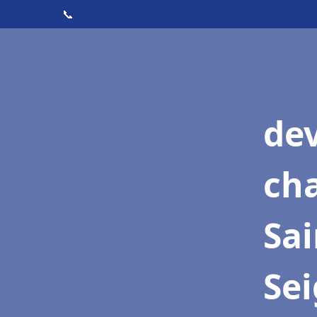
📞
de
cha
Sai
Se