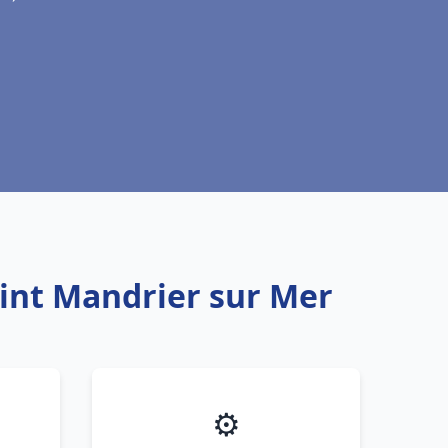
aint Mandrier sur Mer
⚙️