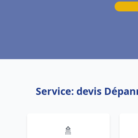
Service: devis Dépan
🚿