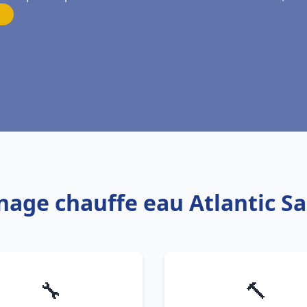
nage chauffe eau Atlantic S
🔧
🔨