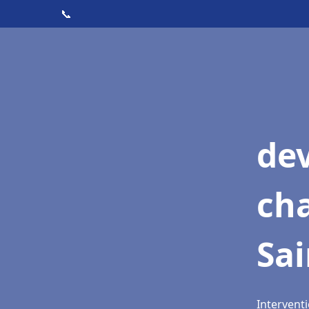
📞
de
cha
Sai
Intervent