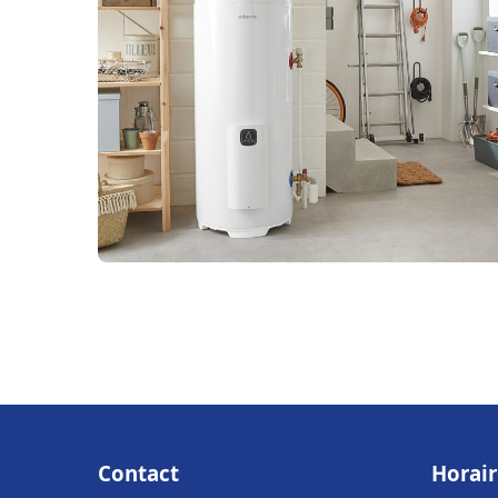
Contact
Horair