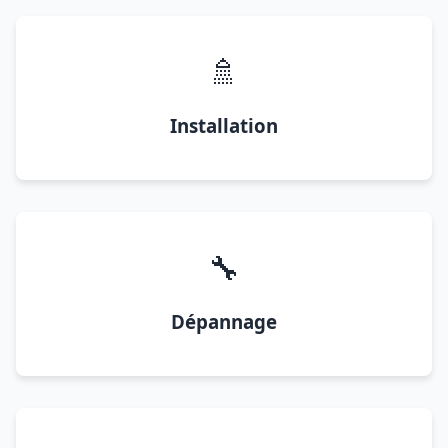
🚿
Installation
🔧
Dépannage