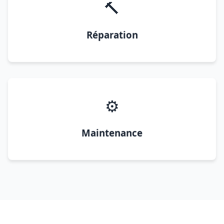
🔨
Réparation
⚙️
Maintenance