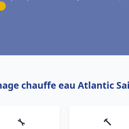
age chauffe eau Atlantic Sa
🔧
🔨