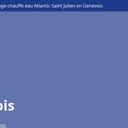
ge chauffe eau Atlantic Saint Julien en Genevois
ois
60)