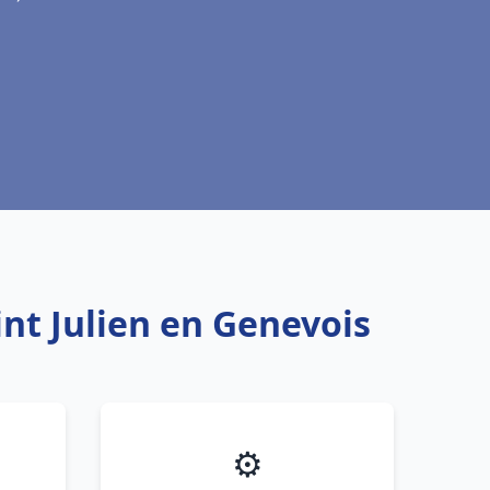
int Julien en Genevois
⚙️