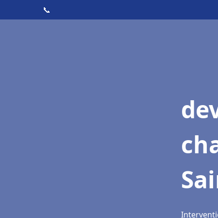
📞
de
cha
Sai
Interventi