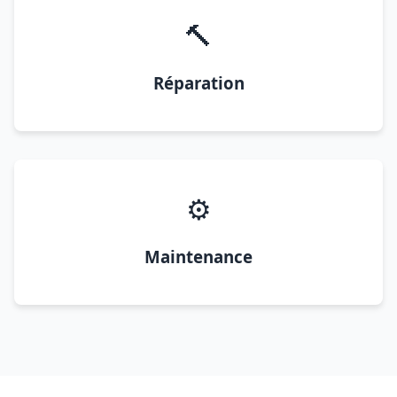
🔨
Réparation
⚙️
Maintenance