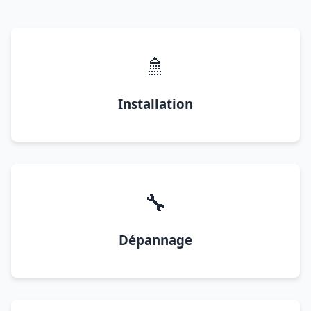
🚿
Installation
🔧
Dépannage