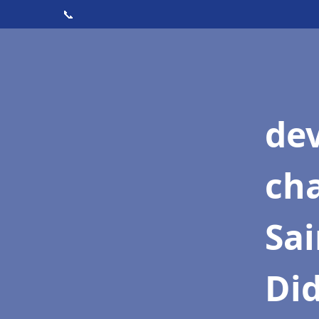
📞
de
cha
Sai
Di