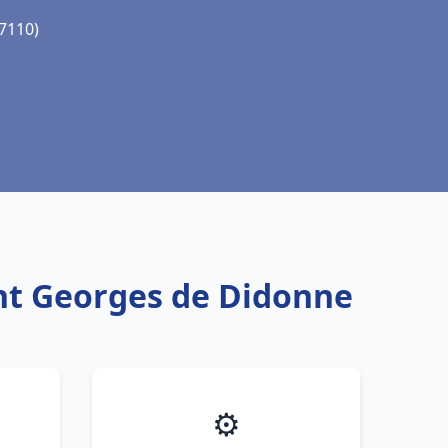
17110)
int Georges de Didonne
⚙️