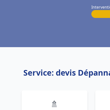
Intervent
Service: devis Dépann
🚿