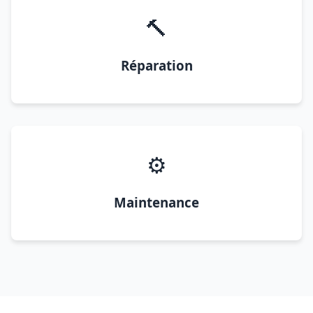
🔨
Réparation
⚙️
Maintenance