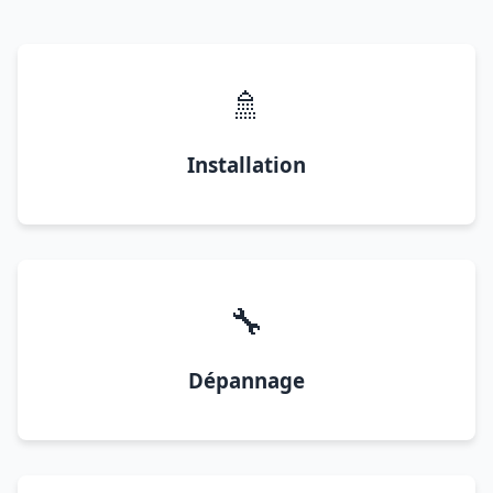
🚿
Installation
🔧
Dépannage